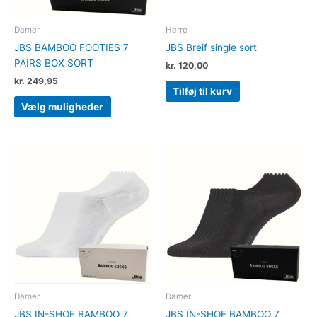
på
varesiden
Damer
Herre
JBS BAMBOO FOOTIES 7
JBS Breif single sort
PAIRS BOX SORT
kr.
120,00
kr.
249,95
Tilføj til kurv
Vælg muligheder
Dette
Dette
vare
vare
har
har
flere
flere
varianter.
varianter.
Mulighederne
Muligheder
kan
kan
vælges
vælges
på
på
varesiden
varesiden
Damer
Damer
JBS IN-SHOE BAMBOO 7
JBS IN-SHOE BAMBOO 7