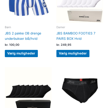
Mulighederne
Muligheder
kan
kan
vælges
vælges
på
på
varesiden
varesiden
Børn
Damer
JBS 2 pakke OB drenge
JBS BAMBOO FOOTIES 7
underbukser blå/hvid
PAIRS BOX Hvid
kr.
100,00
kr.
249,95
Vælg muligheder
Vælg muligheder
Dette
vare
har
flere
varianter.
Mulighederne
kan
vælges