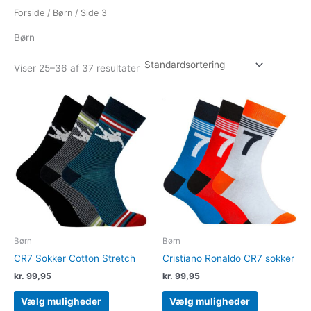
Forside
/
Børn
/ Side 3
Børn
Viser 25–36 af 37 resultater
Dette
Dette
vare
vare
har
har
flere
flere
varianter.
varianter.
Mulighederne
Muligheder
kan
kan
vælges
vælges
på
på
varesiden
varesiden
Børn
Børn
CR7 Sokker Cotton Stretch
Cristiano Ronaldo CR7 sokker
kr.
99,95
kr.
99,95
Vælg muligheder
Vælg muligheder