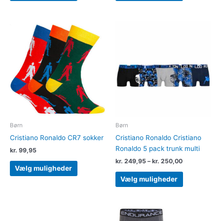
Prisinterval:
Dette
Dette
kr. 249,95
vare
vare
til
har
har
kr. 250,00
flere
flere
varianter.
varianter.
Mulighederne
Muligheder
kan
kan
vælges
vælges
på
på
varesiden
varesiden
Børn
Børn
Cristiano Ronaldo CR7 sokker
Cristiano Ronaldo Cristiano
Ronaldo 5 pack trunk multi
kr.
99,95
kr.
249,95
–
kr.
250,00
Vælg muligheder
Vælg muligheder
Dette
Dette