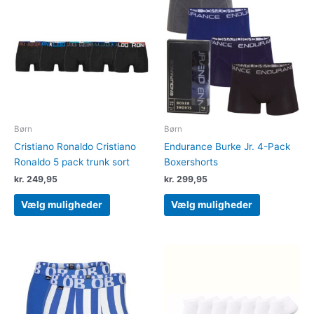
vare
vare
har
har
flere
flere
varianter.
varianter.
Mulighederne
Muligheder
kan
kan
vælges
vælges
på
på
varesiden
varesiden
Børn
Børn
Cristiano Ronaldo Cristiano
Endurance Burke Jr. 4-Pack
Ronaldo 5 pack trunk sort
Boxershorts
kr.
249,95
kr.
299,95
Vælg muligheder
Vælg muligheder
Dette
Dette
vare
vare
har
har
flere
flere
varianter.
varianter.