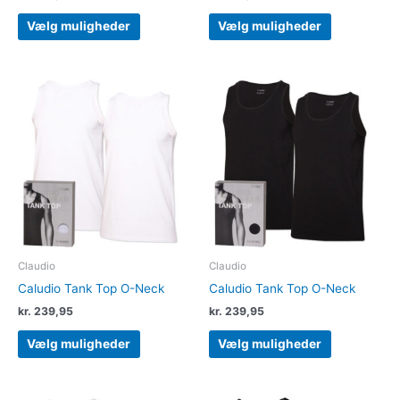
Vælg muligheder
Vælg muligheder
Dette
Dette
vare
vare
har
har
flere
flere
varianter.
varianter.
Mulighederne
Muligheder
kan
kan
vælges
vælges
på
på
varesiden
varesiden
Claudio
Claudio
Caludio Tank Top O-Neck
Caludio Tank Top O-Neck
kr.
239,95
kr.
239,95
Vælg muligheder
Vælg muligheder