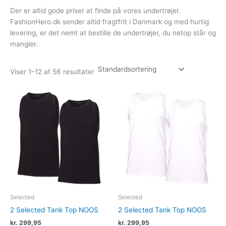
Der er altid gode priser at finde på vores undertrøjer.
FashionHero.dk sender altid fragtfrit i Danmark og med hurtig
levering, er det nemt at bestille de undertrøjer, du netop står og
mangler.
Viser 1–12 af 56 resultater
Dette
Dette
vare
vare
har
har
flere
flere
varianter.
varianter.
Mulighederne
Muligheder
kan
kan
vælges
vælges
på
på
varesiden
varesiden
Selected
Selected
2 Selected Tank Top NOOS
2 Selected Tank Top NOOS
kr.
299,95
kr.
299,95