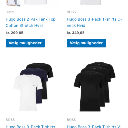
på
på
varesiden
varesiden
Herre
BOSS
Hugo Boss 2-Pak Tank Top
Hugo Boss 3-Pack T-shirts C-
Cotton Stretch Hvid
neck Hvid
kr.
299,95
kr.
349,95
Vælg muligheder
Vælg muligheder
Dette
Dette
vare
vare
har
har
flere
flere
varianter.
varianter.
Mulighederne
Muligheder
kan
kan
vælges
vælges
på
på
varesiden
varesiden
BOSS
BOSS
Hugo Boss 3-Pack T-shirts
Hugo Boss 3-Pack T-shirts V-