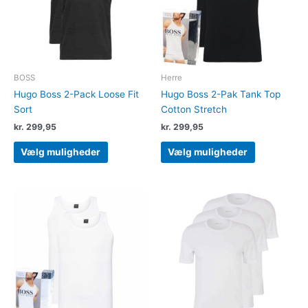
Mulighederne
Muligheder
kan
kan
vælges
vælges
på
på
varesiden
varesiden
BOSS
Herre
Hugo Boss 2-Pack Loose Fit
Hugo Boss 2-Pak Tank Top
Sort
Cotton Stretch
kr.
299,95
kr.
299,95
Vælg muligheder
Vælg muligheder
Dette
Dette
vare
vare
har
har
flere
flere
varianter.
varianter.
Mulighederne
Muligheder
kan
kan
vælges
vælges