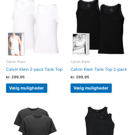
Dette
Dette
vare
vare
har
har
flere
flere
varianter.
varianter.
Mulighederne
Muligheder
kan
kan
vælges
vælges
på
på
varesiden
varesiden
Calvin Klein
Calvin Klein
Calvin Klein 2-pack Tank Top
Calvin Klein Tank Top 2-pack
kr.
299,95
kr.
299,95
Vælg muligheder
Vælg muligheder
Dette
Dette
vare
vare
har
har
flere
flere
varianter.
varianter.