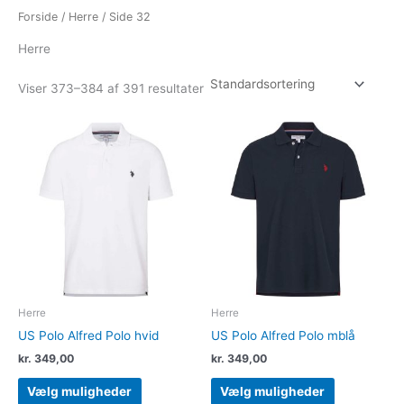
Forside
/
Herre
/ Side 32
Herre
Viser 373–384 af 391 resultater
Dette
Dette
vare
vare
har
har
flere
flere
varianter.
varianter.
Mulighederne
Muligheder
kan
kan
vælges
vælges
på
på
varesiden
varesiden
Herre
Herre
US Polo Alfred Polo hvid
US Polo Alfred Polo mblå
kr.
349,00
kr.
349,00
Vælg muligheder
Vælg muligheder