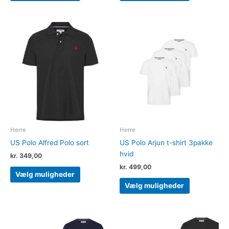
Dette
Dette
vare
vare
har
har
flere
flere
varianter.
varianter.
Mulighederne
Muligheder
kan
kan
vælges
vælges
på
på
varesiden
varesiden
Herre
Herre
US Polo Alfred Polo sort
US Polo Arjun t-shirt 3pakke
hvid
kr.
349,00
kr.
499,00
Vælg muligheder
Vælg muligheder
Dette
Dette