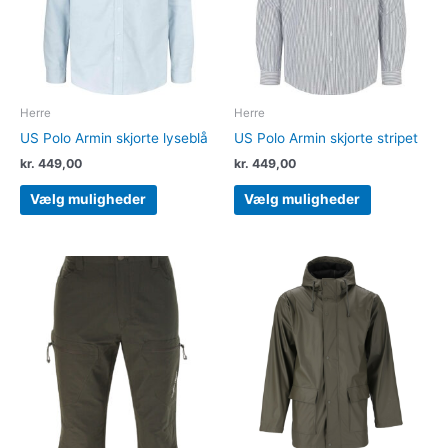
Mulighederne
Muligheder
kan
kan
vælges
vælges
på
på
varesiden
varesiden
Herre
Herre
US Polo Armin skjorte lyseblå
US Polo Armin skjorte stripet
kr.
449,00
kr.
449,00
Vælg muligheder
Vælg muligheder
Dette
Dette
vare
vare
har
har
flere
flere
varianter.
varianter.
Mulighederne
Muligheder
kan
kan
vælges
vælges
på
på