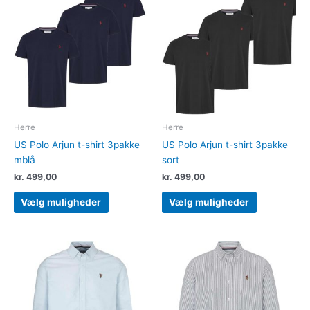
vare
vare
har
har
flere
flere
varianter.
varianter.
Mulighederne
Muligheder
kan
kan
vælges
vælges
på
på
varesiden
varesiden
Herre
Herre
US Polo Arjun t-shirt 3pakke
US Polo Arjun t-shirt 3pakke
mblå
sort
kr.
499,00
kr.
499,00
Vælg muligheder
Vælg muligheder
Dette
Dette
vare
vare
har
har
flere
flere
varianter.
varianter.