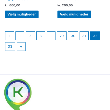
kr.
600,00
kr.
200,00
Vælg muligheder
Vælg muligheder
←
1
2
3
…
29
30
31
32
33
→