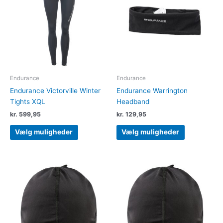
flere
flere
varianter.
varianter.
Mulighederne
Muligheder
kan
kan
vælges
vælges
på
på
varesiden
varesiden
Endurance
Endurance
Endurance Victorville Winter
Endurance Warrington
Tights XQL
Headband
kr.
599,95
kr.
129,95
Vælg muligheder
Vælg muligheder
Dette
Dette
vare
vare
har
har
flere
flere
varianter.
varianter.
Mulighederne
Muligheder