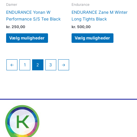
varesiden
varesiden
Damer
Endurance
ENDURANCE Yonan W
ENDURANCE Zane M Winter
Performance S/S Tee Black
Long Tights Black
kr.
250,00
kr.
500,00
Vælg muligheder
Vælg muligheder
←
1
2
3
→