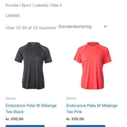
Forside
/
Sport
/
Løbetøj
/ Side 2
Løbetøj
Viser 13–24 af 32 resultater
Dette
Dette
vare
vare
har
har
flere
flere
varianter.
varianter.
Mulighederne
Muligheder
kan
kan
vælges
vælges
på
på
varesiden
varesiden
Damer
Damer
Endurance Pelia W Melange
Endurance Pelia W Melange
Tee Black
Tee Pink
kr.
250,00
kr.
250,00