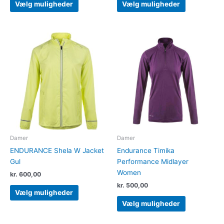
Vælg muligheder
Vælg muligheder
Dette
Dette
vare
vare
har
har
flere
flere
varianter.
varianter.
Mulighederne
Muligheder
kan
kan
vælges
vælges
på
på
varesiden
varesiden
Damer
Damer
ENDURANCE Shela W Jacket
Endurance Timika
Gul
Performance Midlayer
Women
kr.
600,00
kr.
500,00
Vælg muligheder
Vælg muligheder