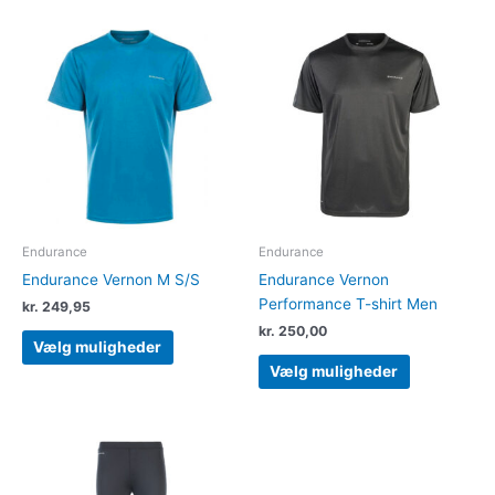
Dette
Dette
vare
vare
har
har
flere
flere
varianter.
varianter.
Mulighederne
Muligheder
kan
kan
vælges
vælges
på
på
varesiden
varesiden
Endurance
Endurance
Endurance Vernon M S/S
Endurance Vernon
Performance T-shirt Men
kr.
249,95
kr.
250,00
Vælg muligheder
Vælg muligheder
Dette
Dette
vare
vare
har
har