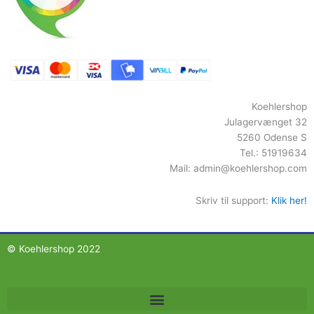
Koehlershop
Julagervænget 32
5260 Odense S
Tel.: 51919634
Mail:
admin@koehlershop.com
Skriv til support:
Klik her!
© Koehlershop 2022