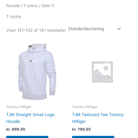
Forside
/
T-shirts
/ Side 11
T-shirts
Viser 121–132 af 141 resultater
Dette
Dette
vare
vare
har
har
flere
flere
varianter.
varianter.
Mulighederne
Muligheder
kan
kan
vælges
vælges
på
på
varesiden
varesiden
Tommy Hilfiger
Tommy Hilfiger
TJM Straight Small Logo
TJM Textured Tee Tommy
Hoodie
Hilfiger
kr.
999,95
kr.
799,95