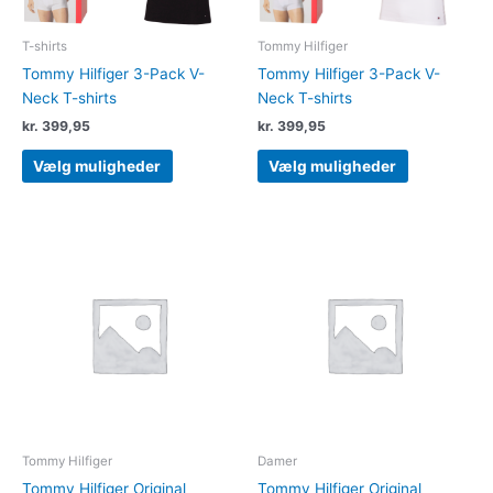
på
på
varesiden
varesiden
T-shirts
Tommy Hilfiger
Tommy Hilfiger 3-Pack V-
Tommy Hilfiger 3-Pack V-
Neck T-shirts
Neck T-shirts
kr.
399,95
kr.
399,95
Vælg muligheder
Vælg muligheder
Dette
Dette
vare
vare
har
har
flere
flere
varianter.
varianter.
Mulighederne
Muligheder
kan
kan
vælges
vælges
på
på
varesiden
varesiden
Tommy Hilfiger
Damer
Tommy Hilfiger Original
Tommy Hilfiger Original