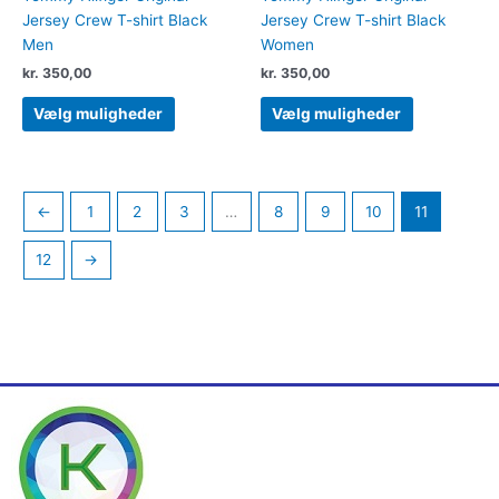
Jersey Crew T-shirt Black
Jersey Crew T-shirt Black
Men
Women
kr.
350,00
kr.
350,00
Vælg muligheder
Vælg muligheder
←
1
2
3
…
8
9
10
11
12
→