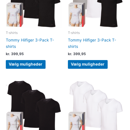
Mulighederne
Muligheder
kan
kan
vælges
vælges
på
på
varesiden
varesiden
T-shirts
T-shirts
Tommy Hilfiger 3-Pack T-
Tommy Hilfiger 3-Pack T-
shirts
shirts
kr.
399,95
kr.
399,95
Vælg muligheder
Vælg muligheder
Dette
Dette
vare
vare
har
har
flere
flere
varianter.
varianter.
Mulighederne
Muligheder
kan
kan
vælges
vælges