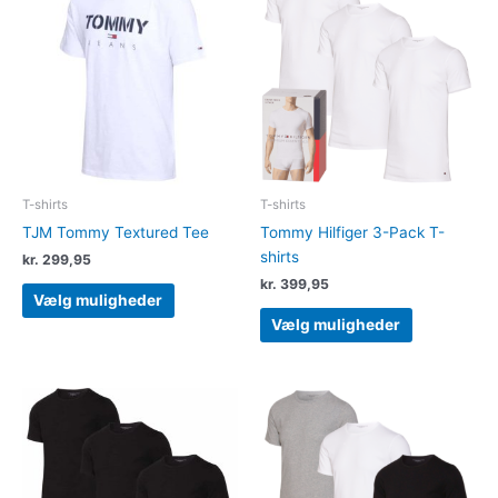
vare
vare
har
har
flere
flere
varianter.
varianter.
Mulighederne
Muligheder
kan
kan
vælges
vælges
på
på
varesiden
varesiden
T-shirts
T-shirts
TJM Tommy Textured Tee
Tommy Hilfiger 3-Pack T-
shirts
kr.
299,95
kr.
399,95
Vælg muligheder
Vælg muligheder
Dette
Dette
vare
vare
har
har
flere
flere
varianter.
varianter.