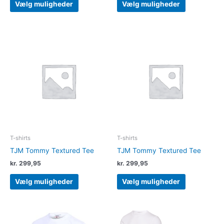
Vælg muligheder
Vælg muligheder
Dette
Dette
vare
vare
har
har
flere
flere
varianter.
varianter.
Mulighederne
Muligheder
kan
kan
vælges
vælges
på
på
varesiden
varesiden
T-shirts
T-shirts
TJM Tommy Textured Tee
TJM Tommy Textured Tee
kr.
299,95
kr.
299,95
Vælg muligheder
Vælg muligheder
Dette
Dette