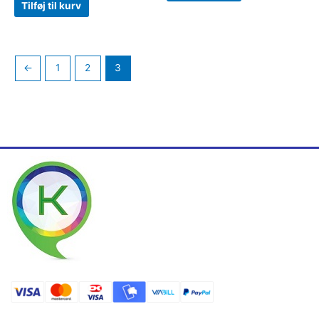
Tilføj til kurv
←
1
2
3