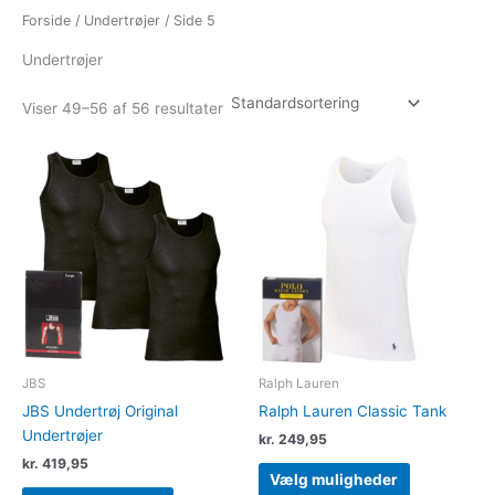
Forside
/
Undertrøjer
/ Side 5
Undertrøjer
Viser 49–56 af 56 resultater
Dette
Dette
vare
vare
har
har
flere
flere
varianter.
varianter.
Mulighederne
Muligheder
kan
kan
vælges
vælges
på
på
varesiden
varesiden
JBS
Ralph Lauren
JBS Undertrøj Original
Ralph Lauren Classic Tank
Undertrøjer
kr.
249,95
kr.
419,95
Vælg muligheder