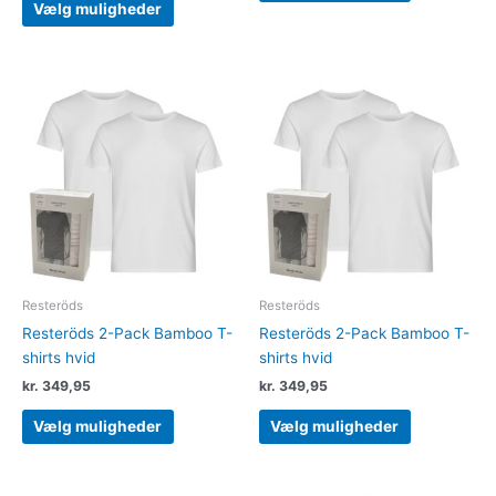
Vælg muligheder
Dette
Dette
vare
vare
har
har
flere
flere
varianter.
varianter.
Mulighederne
Muligheder
kan
kan
vælges
vælges
på
på
varesiden
varesiden
Resteröds
Resteröds
Resteröds 2-Pack Bamboo T-
Resteröds 2-Pack Bamboo T-
shirts hvid
shirts hvid
kr.
349,95
kr.
349,95
Vælg muligheder
Vælg muligheder