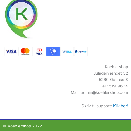
Koehlershop
Julagervænget 32
5260 Odense S
Tel.: 51919634
Mail:
admin@koehlershop.com
Skriv til support:
Klik her!
© Koehlershop 2022