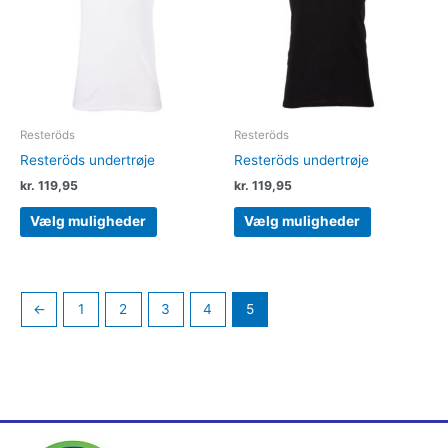
varianter.
varianter.
Mulighederne
Muligheder
kan
kan
vælges
vælges
på
på
varesiden
varesiden
Resteröds
Resteröds
Resteröds undertrøje
Resteröds undertrøje
kr.
119,95
kr.
119,95
Vælg muligheder
Vælg muligheder
←
1
2
3
4
5