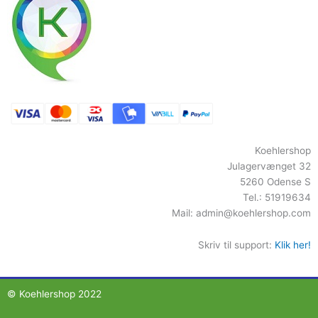
Koehlershop
Julagervænget 32
5260 Odense S
Tel.: 51919634
Mail:
admin@koehlershop.com
Skriv til support:
Klik her!
© Koehlershop 2022