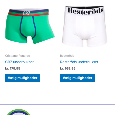
Dette
Dette
vare
vare
har
har
flere
flere
varianter.
varianter.
Mulighederne
Muligheder
kan
kan
vælges
vælges
på
på
varesiden
varesiden
Cristiano Ronaldo
Resteröds
CR7 underbukser
Resteröds underbukser
kr.
179,95
kr.
169,95
Vælg muligheder
Vælg muligheder