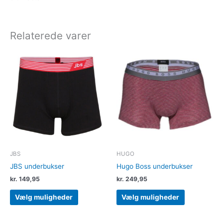
Relaterede varer
Dette
Dette
vare
vare
har
har
flere
flere
varianter.
varianter.
Mulighederne
Muligheder
kan
kan
vælges
vælges
på
på
varesiden
varesiden
JBS
HUGO
JBS underbukser
Hugo Boss underbukser
kr.
149,95
kr.
249,95
Vælg muligheder
Vælg muligheder