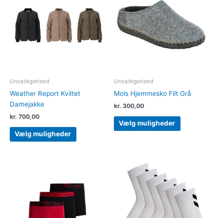
har
har
flere
flere
varianter.
varianter.
Mulighederne
Muligheder
kan
kan
vælges
vælges
på
på
varesiden
varesiden
Uncategorized
Uncategorized
Weather Report Kviltet
Mols Hjemmesko Filt Grå
Damejakke
kr.
300,00
kr.
700,00
Vælg muligheder
Vælg muligheder
Dette
vare
har
flere
varianter.