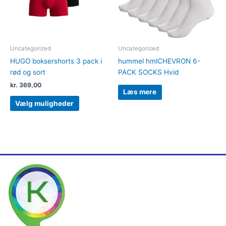
Mulighederne
kan
vælges
på
varesiden
Uncategorized
Uncategorized
HUGO boksershorts 3 pack i
hummel hmlCHEVRON 6-
rød og sort
PACK SOCKS Hvid
kr.
369,00
Læs mere
Vælg muligheder