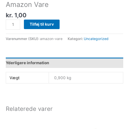
Amazon Vare
kr.
1,00
Tilføj til kurv
Varenummer (SKU):
amazon-vare
Kategori:
Uncategorized
Yderligere information
Vægt
0,900 kg
Relaterede varer
Dette
Dette
vare
vare