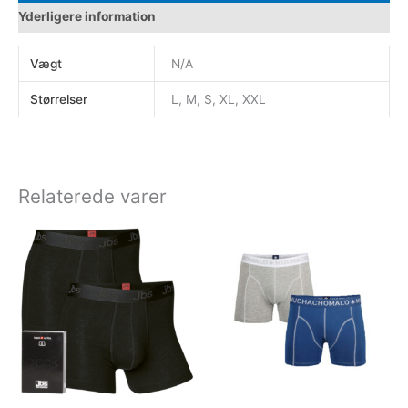
Yderligere information
Vægt
N/A
Størrelser
L, M, S, XL, XXL
Relaterede varer
Dette
Dette
vare
vare
har
har
flere
flere
varianter.
varianter.
Mulighederne
Muligheder
kan
kan
vælges
vælges
på
på