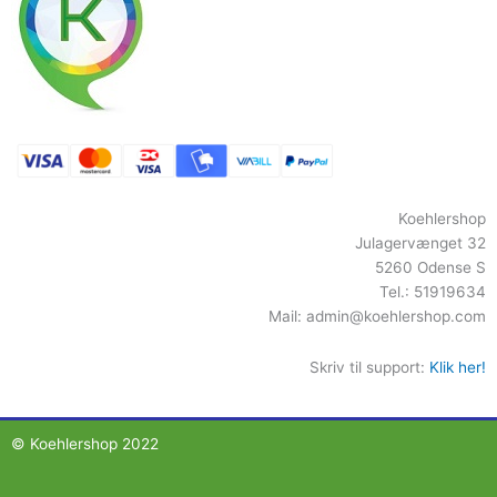
Koehlershop
Julagervænget 32
5260 Odense S
Tel.: 51919634
Mail:
admin@koehlershop.com
Skriv til support:
Klik her!
© Koehlershop 2022