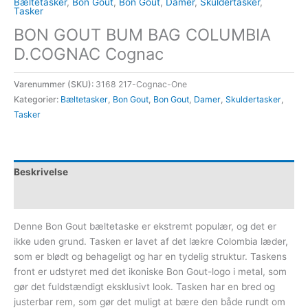
Bæltetasker
,
Bon Gout
,
Bon Gout
,
Damer
,
Skuldertasker
,
Tasker
BON GOUT BUM BAG COLUMBIA
D.COGNAC Cognac
Varenummer (SKU):
3168 217-Cognac-One
Kategorier:
Bæltetasker
,
Bon Gout
,
Bon Gout
,
Damer
,
Skuldertasker
,
Tasker
Beskrivelse
Yderligere information
Denne Bon Gout bæltetaske er ekstremt populær, og det er
ikke uden grund. Tasken er lavet af det lækre Colombia læder,
som er blødt og behageligt og har en tydelig struktur. Taskens
front er udstyret med det ikoniske Bon Gout-logo i metal, som
gør det fuldstændigt eksklusivt look. Tasken har en bred og
justerbar rem, som gør det muligt at bære den både rundt om