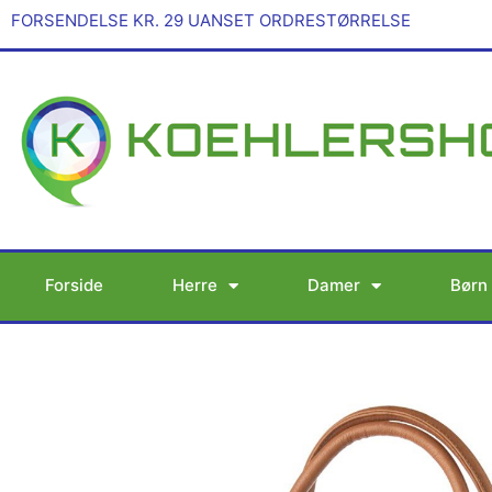
Gå
FORSENDELSE KR. 29 UANSET ORDRESTØRRELSE
til
indholdet
Forside
Herre
Damer
Børn