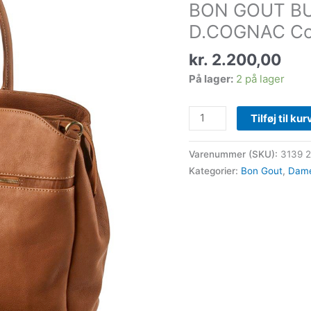
BON GOUT BU
COLUMBIA
D.COGNAC
D.COGNAC C
Cognac
kr.
2.200,00
antal
På lager:
2 på lager
Tilføj til kur
Varenummer (SKU):
3139 
Kategorier:
Bon Gout
,
Dam