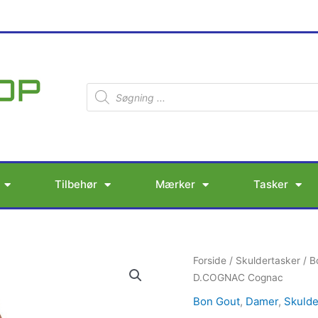
Products
search
Tilbehør
Mærker
Tasker
BON
Forside
/
Skuldertasker
/
B
GOUT
D.COGNAC Cognac
BUSINESS
Bon Gout
,
Damer
,
Skulde
15,4