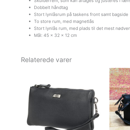
Skulderrem, som kan aftages og justeres i læ
Dobbelt håndtag
Stort lynlåsrum på taskens front samt bagside
To store rum, med magnetlås
Stort lynlås rum, med plads til det mest nødven
Mål: 45 x 32 x 12 cm
Relaterede varer