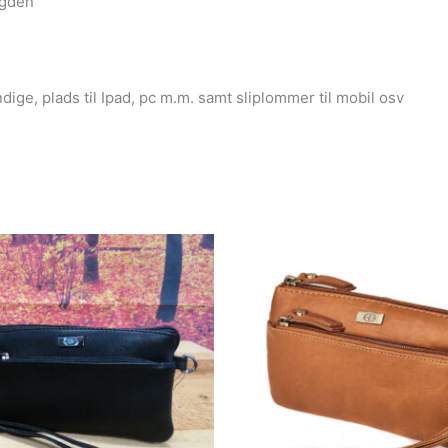
ngden
dige, plads til Ipad, pc m.m. samt sliplommer til mobil osv