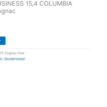
SINESS 15,4 COLUMBIA
ognac
v
217-Cognac-One
er
,
Skuldertasker