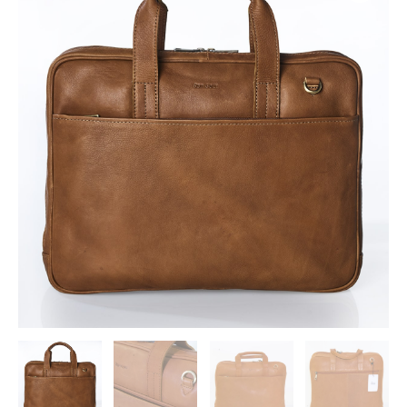
Computer
Bag
Columbia
Cognac
antal