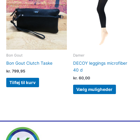
har
flere
varianter.
Muligheder
kan
vælges
på
varesiden
Bon Gout
Damer
Bon Gout Clutch Taske
DECOY leggings microfiber
40 d
kr.
799,95
kr.
60,00
Tilføj til kurv
Vælg muligheder