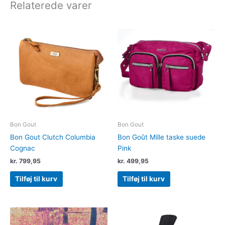
Relaterede varer
Bon Gout
Bon Gout
Bon Gout Clutch Columbia
Bon Goût Mille taske suede
Cognac
Pink
kr.
799,95
kr.
499,95
Tilføj til kurv
Tilføj til kurv
Dette
vare