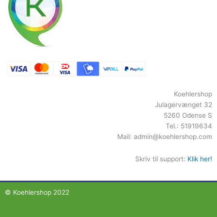
Koehlershop
Julagervænget 32
5260 Odense S
Tel.: 51919634
Mail:
admin@koehlershop.com
Skriv til support:
Klik her!
© Koehlershop 2022