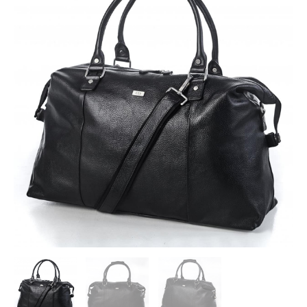
Travel
Bag
Pisa
Bag
antal