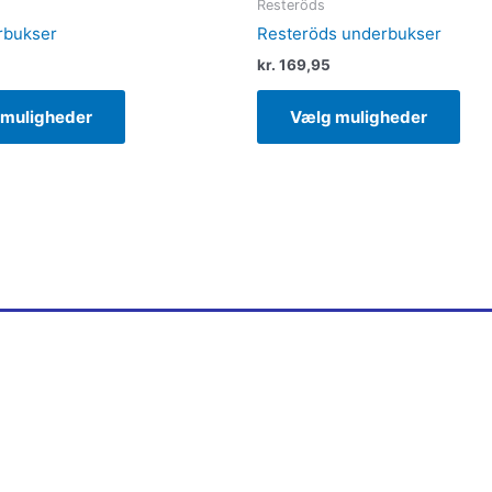
Resteröds
rbukser
Resteröds underbukser
kr.
169,95
 muligheder
Vælg muligheder