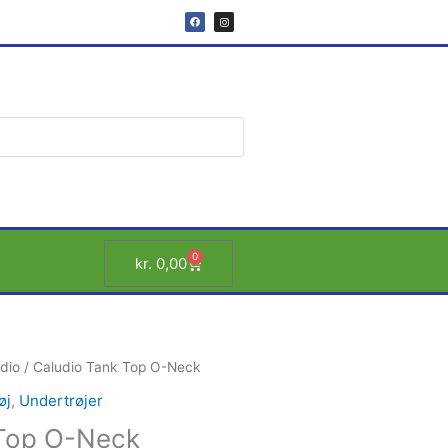
F
I
a
n
c
s
e
t
b
a
o
g
o
r
k
a
m
0
Kurv
kr.
0,00
dio
/ Caludio Tank Top O-Neck
øj
,
Undertrøjer
 Top O-Neck