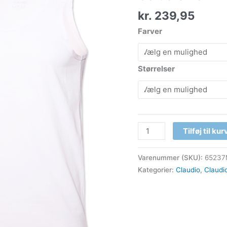
Neck
kr.
239,95
antal
Farver
Størrelser
Tilføj til kur
Varenummer (SKU):
65237
Kategorier:
Claudio
,
Claudi