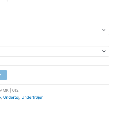
v
MMK | 012
o
,
Undertøj
,
Undertrøjer