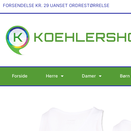
Gå
FORSENDELSE KR. 29 UANSET ORDRESTØRRELSE
til
indholdet
Forside
Herre
Damer
Børn