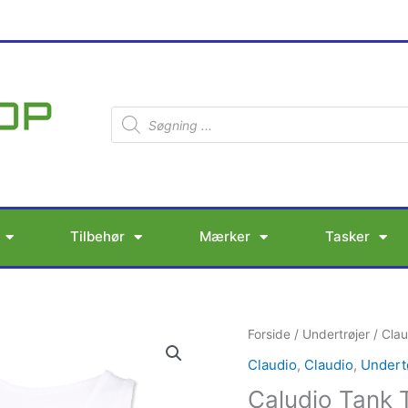
Products
search
Tilbehør
Mærker
Tasker
Caludio
Forside
/
Undertrøjer
/
Clau
Tank
Claudio
,
Claudio
,
Undert
Top
Caludio Tank
O-