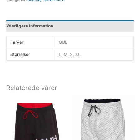
Yderligere information
Farver
GUL
Størrelser
L, M, S, XL
Relaterede varer
Dette
Dette
vare
vare
har
har
flere
flere
varianter.
varianter.
Mulighederne
Muligheder