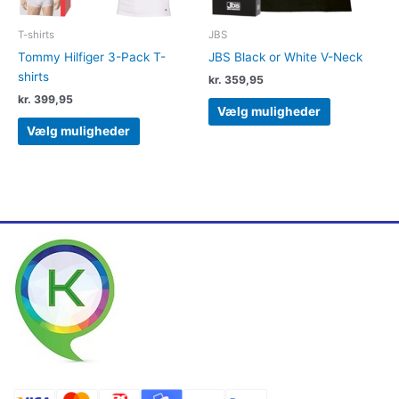
på
på
varesiden
varesiden
T-shirts
JBS
Tommy Hilfiger 3-Pack T-
JBS Black or White V-Neck
shirts
kr.
359,95
kr.
399,95
Vælg muligheder
Vælg muligheder