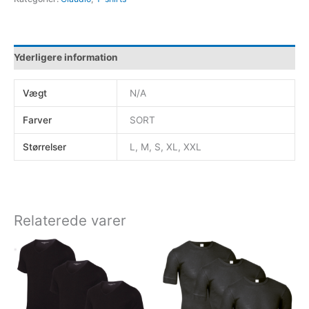
Yderligere information
Vægt
N/A
Farver
SORT
Størrelser
L, M, S, XL, XXL
Relaterede varer
Dette
Dette
vare
vare
har
har
flere
flere
varianter.
varianter.