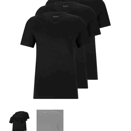
3-
Pack
T-
shirts
V-
Neck
Sort
antal