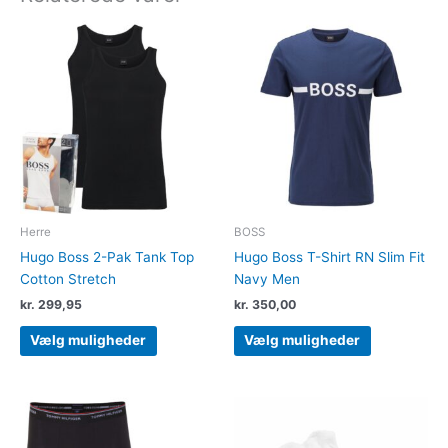
Dette
Dette
vare
vare
har
har
flere
flere
varianter.
varianter.
Mulighederne
Muligheder
kan
kan
vælges
vælges
på
på
varesiden
varesiden
Herre
BOSS
Hugo Boss 2-Pak Tank Top
Hugo Boss T-Shirt RN Slim Fit
Cotton Stretch
Navy Men
kr.
299,95
kr.
350,00
Vælg muligheder
Vælg muligheder
Dette
Dette
vare
vare