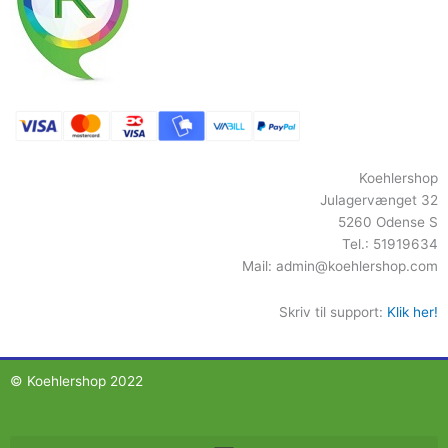
Koehlershop
Julagervænget 32
5260 Odense S
Tel.: 51919634
Mail:
admin@koehlershop.com
Skriv til support:
Klik her!
© Koehlershop 2022