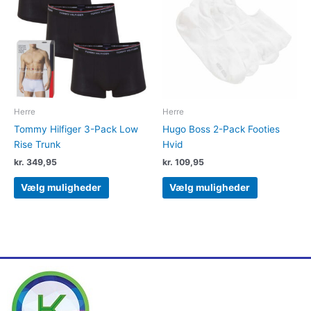
har
har
flere
flere
varianter.
varianter.
Mulighederne
Muligheder
kan
kan
vælges
vælges
på
på
varesiden
varesiden
Herre
Herre
Tommy Hilfiger 3-Pack Low
Hugo Boss 2-Pack Footies
Rise Trunk
Hvid
kr.
349,95
kr.
109,95
Vælg muligheder
Vælg muligheder