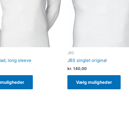
Mulighederne
Mul
kan
kan
vælges
væl
på
på
varesiden
var
JBS
ad, long sleeve
JBS singlet original
kr.
140,00
 muligheder
Vælg muligheder