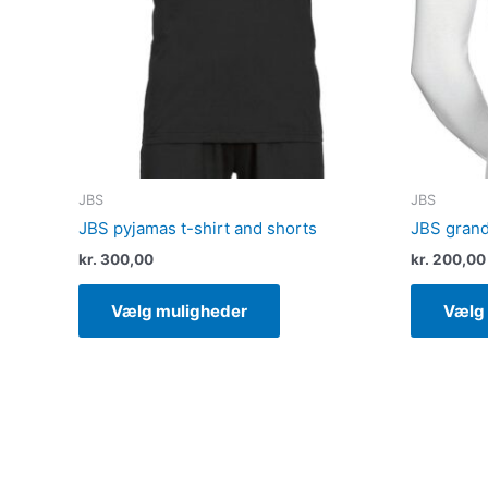
Mulighederne
kan
vælges
på
varesiden
JBS
JBS
JBS pyjamas t-shirt and shorts
JBS grand
kr.
300,00
kr.
200,00
Vælg muligheder
Vælg