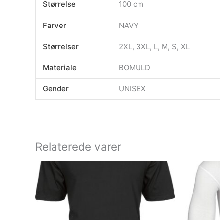
Størrelse
100 cm
Farver
NAVY
Størrelser
2XL, 3XL, L, M, S, XL
Materiale
BOMULD
Gender
UNISEX
Relaterede varer
Dette
vare
har
flere
varianter.