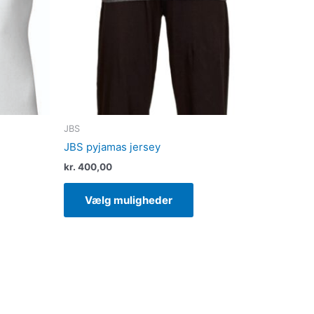
ighederne
Mulighederne
kan
ges
vælges
på
esiden
varesiden
JBS
JBS pyjamas jersey
kr.
400,00
Vælg muligheder