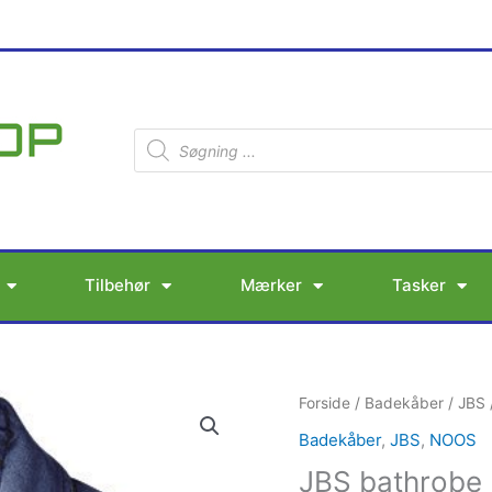
Products
search
Tilbehør
Mærker
Tasker
JBS
Forside
/
Badekåber
/
JBS
bathrobe
Badekåber
,
JBS
,
NOOS
antal
JBS bathrobe