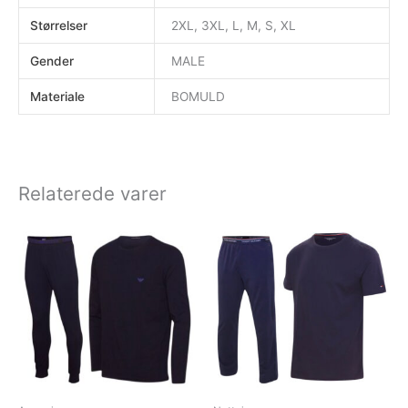
Størrelser
2XL, 3XL, L, M, S, XL
Gender
MALE
Materiale
BOMULD
Relaterede varer
Dette
Dette
vare
vare
har
har
flere
flere
varianter.
varianter.
Mulighederne
Muligheder
kan
kan
vælges
vælges
på
på
varesiden
varesiden