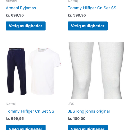
Armani
Nattøj
Armani Pyjamas
Tommy Hilfiger Cn Set SS
kr.
699,95
kr.
599,95
Vælg muligheder
Vælg muligheder
Dette
Dette
vare
vare
har
har
flere
flere
varianter.
varianter.
Mulighederne
Muligheder
kan
kan
vælges
vælges
på
på
varesiden
varesiden
Nattøj
JBS
Tommy Hilfiger Cn Set SS
JBS long johns original
kr.
599,95
kr.
180,00
Vælg muligheder
Vælg muligheder