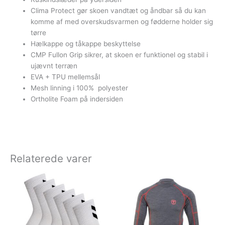
Clima Protect gør skoen vandtæt og åndbar så du kan
komme af med overskudsvarmen og fødderne holder sig
tørre
Hælkappe og tåkappe beskyttelse
CMP Fullon Grip sikrer, at skoen er funktionel og stabil i
ujævnt terræn
EVA + TPU mellemsål
Mesh linning i 100% polyester
Ortholite Foam på indersiden
Relaterede varer
Dette
vare
har
flere
varianter.