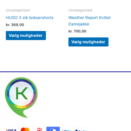
på
på
varesiden
varesiden
Uncategorized
Uncategorized
HUGO 3 stk boksershorts
Weather Report Kviltet
Damejakke
kr.
369,00
kr.
700,00
Vælg muligheder
Vælg muligheder