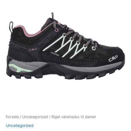
til
damer
antal
Forside
/
Uncategorized
/ Rigel vandresko til damer
Uncategorized