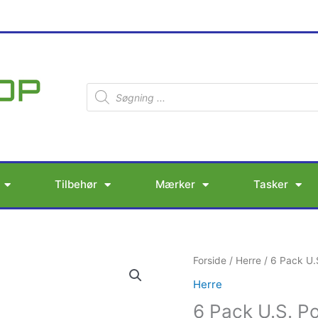
Products
search
Tilbehør
Mærker
Tasker
6
Forside
/
Herre
/ 6 Pack U.
Pack
Herre
U.S.
6 Pack U.S. P
Polo