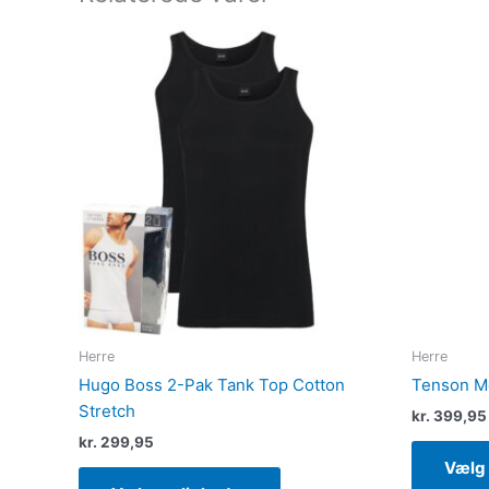
Dette
vare
har
flere
varianter.
Mulighederne
kan
vælges
på
varesiden
Herre
Herre
Hugo Boss 2-Pak Tank Top Cotton
Tenson M
Stretch
kr.
399,95
kr.
299,95
Vælg