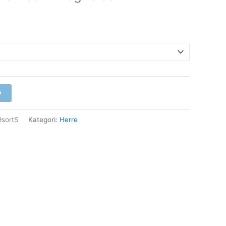
v
9sortS
Kategori:
Herre