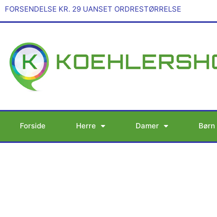
Gå
FORSENDELSE KR. 29 UANSET ORDRESTØRRELSE
til
indholdet
Forside
Herre
Damer
Børn