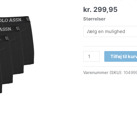
Assn.
kr.
299,95
Magne
sort
Størrelser
antal
Tilføj til kur
Varenummer (SKU):
10499