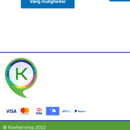
Vælg muligheder
© Koehlershop 2022