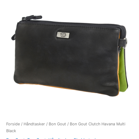
Clutch
Havana
Multi
Black
antal
Forside
/
Håndtasker
/
Bon Gout
/ Bon Gout Clutch Havana Multi
Black