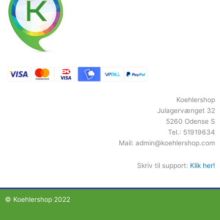
Koehlershop
Julagervænget 32
5260 Odense S
Tel.: 51919634
Mail:
admin@koehlershop.com
Skriv til support:
Klik her!
© Koehlershop 2022