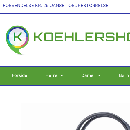
Gå
FORSENDELSE KR. 29 UANSET ORDRESTØRRELSE
til
indholdet
Forside
Herre
Damer
Børn