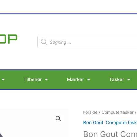
Products
search
Tilbehør
Mærker
Tasker
Bon
Forside
/
Computertasker
Gout
Bon Gout
,
Computertask
Computer
Bon Gout Com
Bag