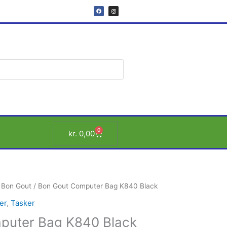
F
I
a
n
c
s
e
t
b
a
o
g
o
r
k
a
m
0
Kurv
kr.
0,00
/
Bon Gout
/ Bon Gout Computer Bag K840 Black
er
,
Tasker
puter Bag K840 Black