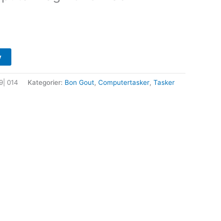
v
9| 014
Kategorier:
Bon Gout
,
Computertasker
,
Tasker