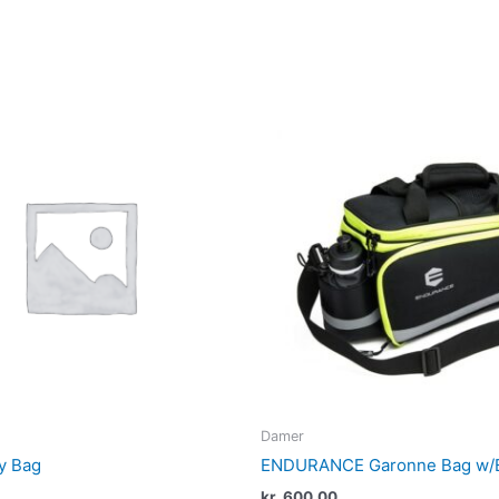
Damer
y Bag
ENDURANCE Garonne Bag w/Bo
kr.
600,00