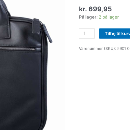
K840
kr.
699,95
Black
På lager:
2 på lager
antal
Tilføj til kur
Varenummer (SKU):
5901 0