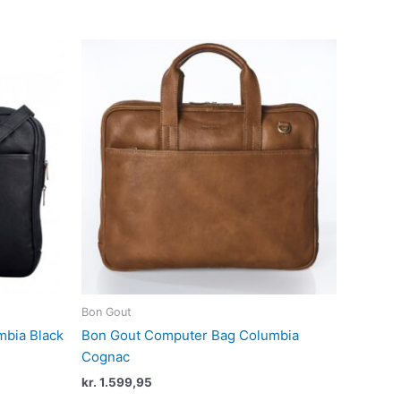
Bon Gout
bia Black
Bon Gout Computer Bag Columbia
Cognac
kr.
1.599,95