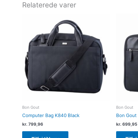
Relaterede varer
Bon Gout
Bon Gout
Computer Bag K840 Black
Bon Gout
kr.
799,96
kr.
699,95