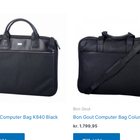
Bon Gout
 Computer Bag K840 Black
Bon Gout Computer Bag Colum
kr.
1.799,95