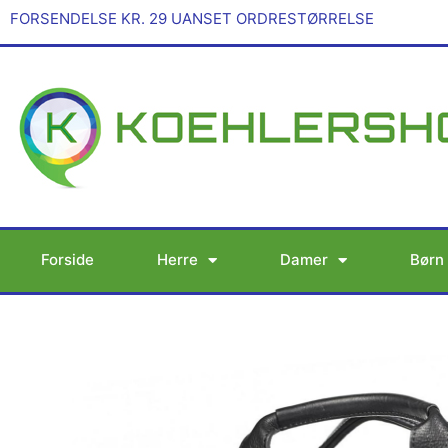
Gå
FORSENDELSE KR. 29 UANSET ORDRESTØRRELSE
til
indholdet
Forside
Herre
Damer
Børn