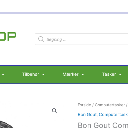
Products
search
Tilbehør
Mærker
Tasker
Bon
Forside
/
Computertasker
Gout
Bon Gout
,
Computertask
Computertaske
Bon Gout Com
Sort