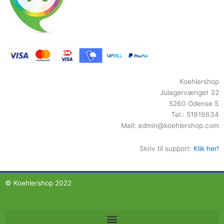
Koehlershop
Julagervænget 32
5260 Odense S
Tel.: 51919634
Mail:
admin@koehlershop.com
Skriv til support:
Klik her!
© Koehlershop 2022