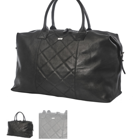
Travel
Bag
Quilt
Sort
antal