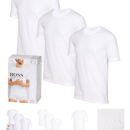
3-
Pack
T-
shirts
Regular
Fit.
antal