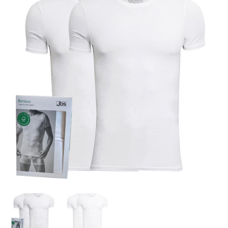
Pack
Bamboo
T-
shirts
Oneck
antal