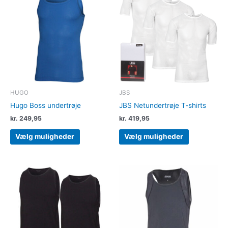
vare
vare
har
har
flere
flere
varianter.
varianter.
Mulighederne
Muligheder
kan
kan
vælges
vælges
på
på
varesiden
varesiden
HUGO
JBS
Hugo Boss undertrøje
JBS Netundertrøje T-shirts
kr.
249,95
kr.
419,95
Vælg muligheder
Vælg muligheder
Dette
Dette
vare
vare
har
har
flere
flere
varianter.
varianter.
Mulighederne
Muligheder