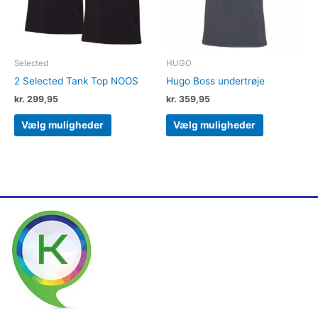
kan
kan
vælges
vælges
på
på
varesiden
varesiden
Selected
HUGO
2 Selected Tank Top NOOS
Hugo Boss undertrøje
kr.
299,95
kr.
359,95
Vælg muligheder
Vælg muligheder